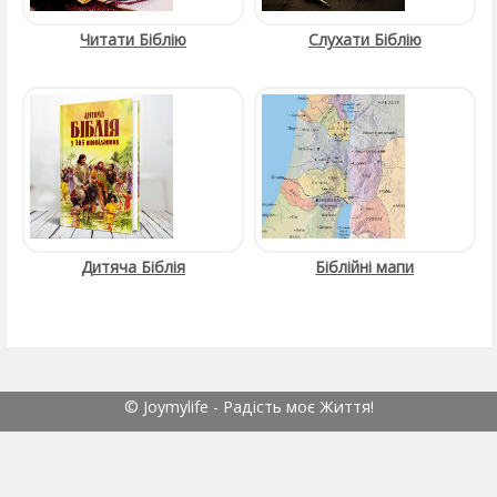
Читати Біблію
Слухати Біблію
Дитяча Біблія
Біблійні мапи
© Joymylife - Радість моє Життя!