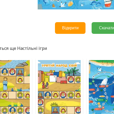
Відкрити
Скачат
ься ще Настільні ігри