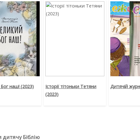
Бог наш! (2023)
Історії тітоньки Тетяни
Дитячій жур
(2023)
 дитячу Біблію