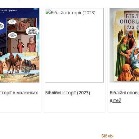
історії в малюнках
Біблійні історії (2023)
Біблійні опов
дітей
Біблія: