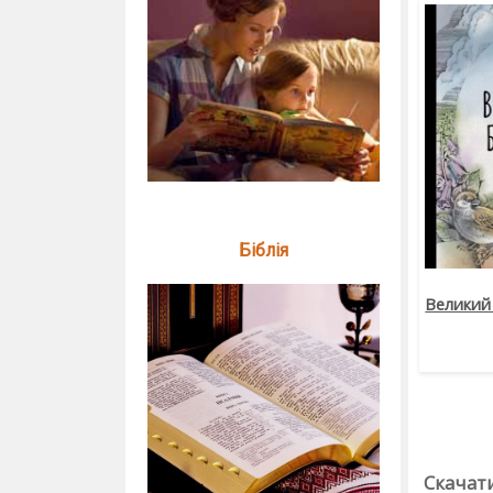
Біблія
Великий 
Скачати