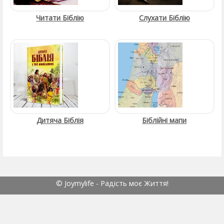
Читати Біблію
Слухати Біблію
Дитяча Біблія
Біблійні мапи
© Joymylife - Радість моє Життя!