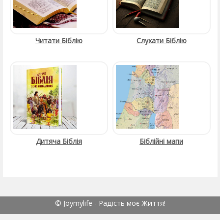
Читати Біблію
Слухати Біблію
Дитяча Біблія
Біблійні мапи
© Joymylife - Радість моє Життя!