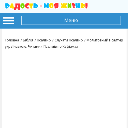
Меню
Головна
Біблія
Псалтир
Слухати Псалтир
Молитовний Псалтир
українською: Читання Псалмів по Кафізмах