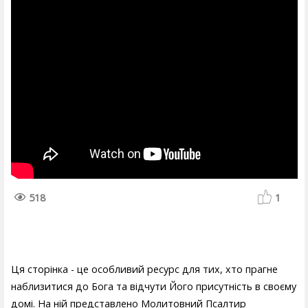
518
1
Ця сторінка - це особливий ресурс для тих, хто прагне
наблизитися до Бога та відчути Його присутність в своєму
домі. На ній представлено Молитовний Псалтир