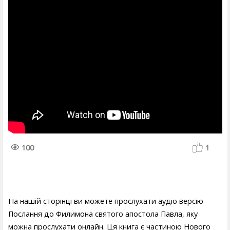
100
1
На нашій сторінці ви можете прослухати аудіо версію
Послання до Филимона святого апостола Павла, яку
можна прослухати онлайн. Ця книга є частиною Нового