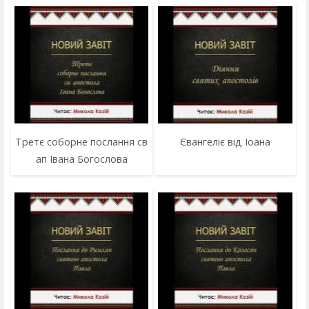
Третє соборне послання св
Євангеліє від Іоана
ап Івана Богослова