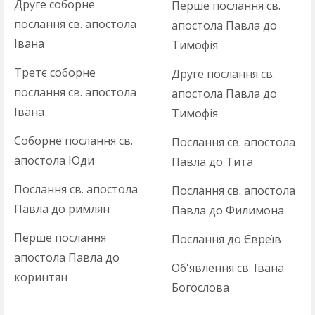
Друге соборне
Перше послання св.
послання св. апостола
апостола Павла до
Івана
Тимофія
Третє соборне
Друге послання св.
послання св. апостола
апостола Павла до
Івана
Тимофія
Соборне послання св.
Послання св. апостола
апостола Юди
Павла до Тита
Послання св. апостола
Послання св. апостола
Павла до римлян
Павла до Филимона
Перше послання
Послання до Євреїв
апостола Павла до
Об'явлення св. Івана
коринтян
Богослова