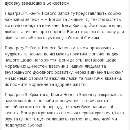
духовну взаємодію з Божеством.
Параґраф 1: Книги Нового Заповіту представляють собою
важливий зв'язок між Богом та людьми. Ці тексты містять
життєві оповіді та навчання Ісуса Христа, Його милосердя,
любов та вчення про спасіння. Вони створюють основу для
віри та поглиблюють духовну зв'язок зі Святим.
Параґраф 2: Книги Нового Заповіту також пропонують
мудрість та навчання, які мають практичне значення для
нашого щоденного життя. Вони дають настанови щодо
моральних цінностей, взаємин з іншими людьми та
внутрішнього духовного розвитку. Через вивчення цих книг,
ми можемо отримати важливі лайки та практичні вказівки,
як прожити моральне та здорове життя.
Параґраф 3: Крім того, Книги Нового Заповіту відкривають
нам можливість поглибити розуміння історичних та
релігійних контекстів періоду, в якому були написані ці
тексты. Вони розкривають світогляд перших християн, їхню
віру та цінності, що проливають світло на шлях, який ми
подолуємо сьогодні.