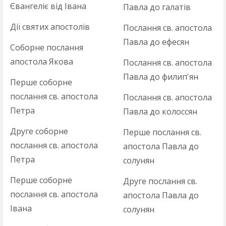
Євангеліє від Івана
Павла до галатів
Дії святих апостолів
Послання св. апостола
Павла до ефесян
Соборне послання
апостола Якова
Послання св. апостола
Павла до филип'ян
Перше соборне
послання св. апостола
Послання св. апостола
Петра
Павла до колоссян
Друге соборне
Перше послання св.
послання св. апостола
апостола Павла до
Петра
солунян
Перше соборне
Друге послання св.
послання св. апостола
апостола Павла до
Івана
солунян